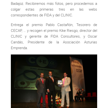
Badajoz. Recibiremos más fotos, pero procedemos a
colgar estas primeras tres en las webs
correspondientes de FIDA y del CLINIC.
Entrega el premio Pablo Castañón, Tesorero de
CECAP, … y recogen el premio Kike Riesgo, director del
CLINIC y gerente de FIDA Consultores, y Oscar
Candás, Presidente de la Asociación Asturias
Emprenda.